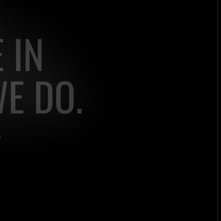
 IN
E DO.
A